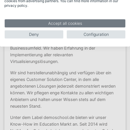
cookies from advertising partners. You can find more information in our
Die Hellmer & Triantafyllou Computer-Systeme GmbH ist
privacy policy.
ein professionelles Dienstleistungs– und
Beratungsunternehmen mit mehr als 30 Jahren
Erfahrung, das sich auf maßgeschneiderte Lösungen
Accept all cookies
und Konzepte für das Plattform-Management
Deny
Configuration
spezialisiert hat. Unsere Herangehensweise basiert auf
langjähriger Erfahrung mit IT-Lösungen im
Businessumfeld. Wir haben Erfahrung in der
Implementierung aller relevanten
Virtualisierungslösungen.
Wir sind herstellerunabhängig und verfügen über ein
eigenes Customer Solution Center, in dem alle
angebotenen Lösungen jederzeit demonstriert werden
können. Wir pflegen enge Kontakte zu allen wichtigen
Anbietern und halten unser Wissen stets auf dem
neuesten Stand.
Unter dem Label demoschool.de bieten wir unser
Know-How im Education Markt an. Seit 2014 wird